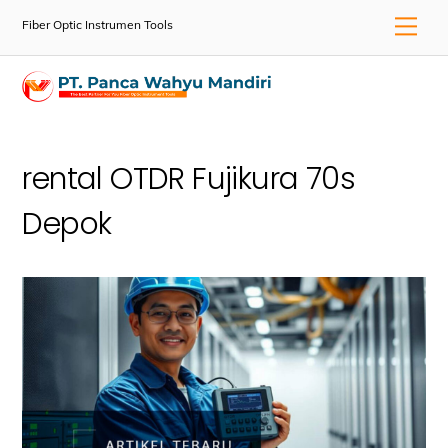
Skip
Men
Fiber Optic Instrumen Tools
to
content
rental OTDR Fujikura 70s
Depok