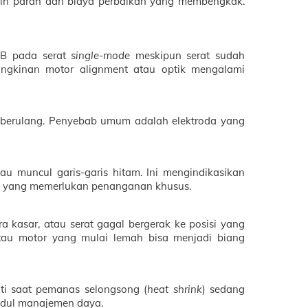
bih parah dan biaya perbaikan yang membengkak.
dB pada serat
single-mode
meskipun serat sudah
ungkinan motor alignment atau optik mengalami
berulang. Penyebab umum adalah elektroda yang
u muncul garis-garis hitam. Ini mengindikasikan
era yang memerlukan penanganan khusus.
a kasar, atau serat gagal bergerak ke posisi yang
au motor yang mulai lemah bisa menjadi biang
ati saat pemanas selongsong (
heat shrink
) sedang
modul manajemen daya.