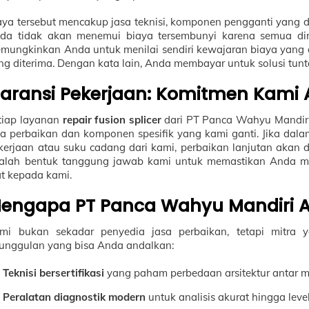
aya tersebut mencakup jasa teknisi, komponen pengganti yang dip
da tidak akan menemui biaya tersembunyi karena semua di
mungkinkan Anda untuk menilai sendiri kewajaran biaya yang 
ng diterima. Dengan kata lain, Anda membayar untuk solusi tun
aransi Pekerjaan: Komitmen Kami 
tiap layanan
repair fusion splicer
dari PT Panca Wahyu Mandiri 
sa perbaikan dan komponen spesifik yang kami ganti. Jika da
kerjaan atau suku cadang dari kami, perbaikan lanjutan akan
alah bentuk tanggung jawab kami untuk memastikan Anda m
at kepada kami.
engapa PT Panca Wahyu Mandiri A
mi bukan sekadar penyedia jasa perbaikan, tetapi mitra
unggulan yang bisa Anda andalkan:
Teknisi bersertifikasi
yang paham perbedaan arsitektur antar m
Peralatan diagnostik modern
untuk analisis akurat hingga lev