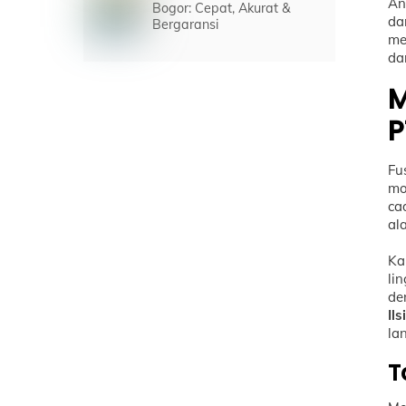
An
Bogor: Cepat, Akurat &
da
Bergaransi
me
da
M
P
Fu
mo
ca
al
Ka
li
de
Il
la
T