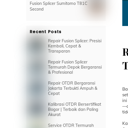
Fusion Splicer Sumitomo T81C
Second
Recent Posts
Repair Fusion Splicer: Presisi
Kembali, Cepat &
R
Transparan
T
Repair Fusion Splicer
Termurah Depok Bergaransi
& Profesional
Repair OTDR Bergaransi
Jakarta Terbukti Ampuh &
Ba
Cepat
se
in
Kalibrasi OTDR Bersertifikat
—o
Bogor | Terbaik dan Paling
ti
Akurat
Ka
Service OTDR Termurah