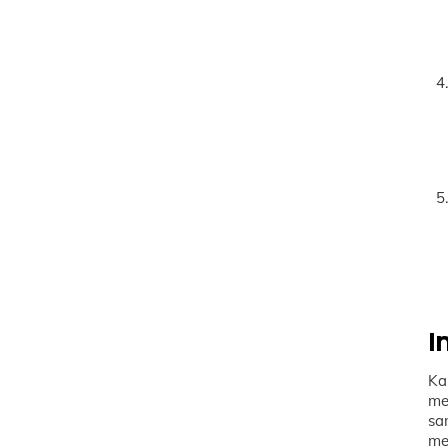
I
Ka
me
sa
me