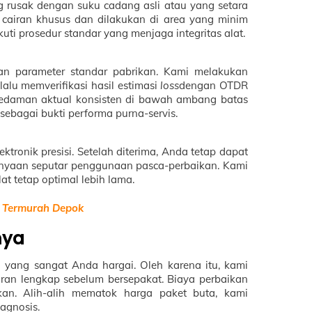
g rusak dengan suku cadang asli atau yang setara
 cairan khusus dan dilakukan di area yang minim
uti prosedur standar yang menjaga integritas alat.
akan parameter standar pabrikan. Kami melakukan
alu memverifikasi hasil estimasi
loss
dengan OTDR
ai redaman aktual konsisten di bawah ambang batas
sebagai bukti performa purna-servis.
tronik presisi. Setelah diterima, Anda tetap dapat
tanyaan seputar penggunaan pasca-perbaikan. Kami
t tetap optimal lebih lama.
r Termurah Depok
nya
yang sangat Anda hargai. Oleh karena itu, kami
n lengkap sebelum bersepakat. Biaya perbaikan
kan. Alih-alih mematok harga paket buta, kami
agnosis.