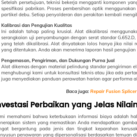
Setelah persetujuan, teknisi bekerja mengganti komponen yan
spesifikasi pabrikan. Proses pembersihan optik menggunakan
partikel debu. Setiap penyolderan dan perakitan kembali mengik
Kalibrasi dan Pengujian Kualitas
Ini adalah tahap paling krusial. Alat dikalibrasi menggun
serangkaian uji penyambungan dengan serat standar G.652.D, l
yang telah dikalibrasi. Alat dinyatakan lolos hanya jika nil
yang ditentukan. Anda akan menerima laporan hasil pengujian 
Pengemasan, Pengiriman, dan Dukungan Purna Jual
Alat dikemas dengan material pelindung standar pengiriman elek
menghubungi kami untuk konsultasi teknis atau jika ada per
juga menyediakan panduan perawatan harian agar performa ala
Baca juga:
Repair Fusion Splice
nvestasi Perbaikan yang Jelas Nilai
mi memahami bahwa keterbukaan informasi biaya adalah hal 
nerapkan sistem yang memastikan Anda mendapatkan gambara
ngat bergantung pada jenis dan tingkat keparahan kerusa
nyusun penawaran yang dipersonalisasi berdasarkan temuan di