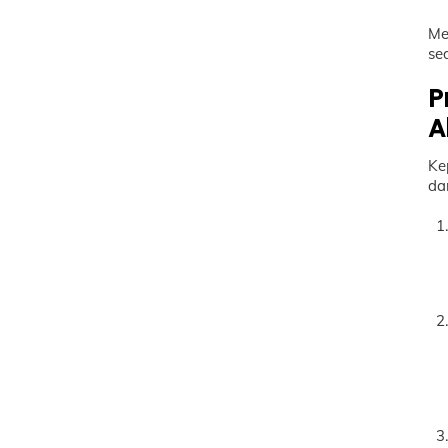
Me
se
P
A
Ke
da