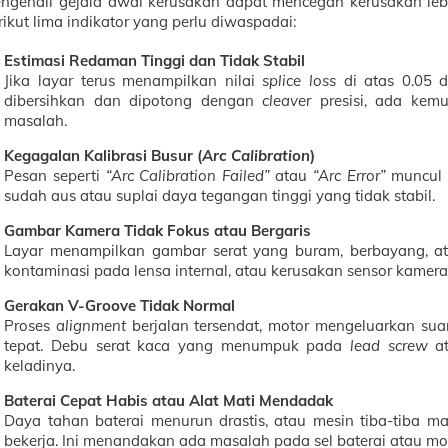
ngenali gejala awal kerusakan dapat mencegah kerusakan le
rikut lima indikator yang perlu diwaspadai:
Estimasi Redaman Tinggi dan Tidak Stabil
Jika layar terus menampilkan nilai
splice loss
di atas 0.05 
dibersihkan dan dipotong dengan
cleaver
presisi, ada kem
masalah.
Kegagalan Kalibrasi Busur (
Arc Calibration
)
Pesan seperti
“Arc Calibration Failed”
atau
“Arc Error”
muncul 
sudah aus atau suplai daya tegangan tinggi yang tidak stabil.
Gambar Kamera Tidak Fokus atau Bergaris
Layar menampilkan gambar serat yang buram, berbayang, ata
kontaminasi pada lensa internal, atau kerusakan sensor kam
Gerakan V-Groove Tidak Normal
Proses
alignment
berjalan tersendat, motor mengeluarkan suar
tepat. Debu serat kaca yang menumpuk pada
lead screw
at
keladinya.
Baterai Cepat Habis atau Alat Mati Mendadak
Daya tahan baterai menurun drastis, atau mesin tiba-tiba m
bekerja. Ini menandakan ada masalah pada sel baterai atau 