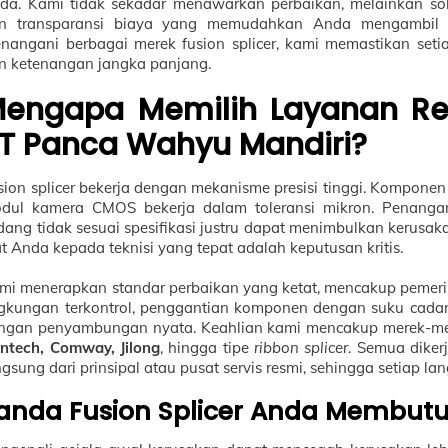
da. Kami tidak sekadar menawarkan perbaikan, melainkan solusi
n transparansi biaya yang memudahkan Anda mengambil k
nangani berbagai merek fusion splicer, kami memastikan seti
n ketenangan jangka panjang.
engapa Memilih Layanan Repa
T Panca Wahyu Mandiri?
sion splicer bekerja dengan mekanisme presisi tinggi. Komponen
dul kamera CMOS bekerja dalam toleransi mikron. Penanga
dang tidak sesuai spesifikasi justru dapat menimbulkan kerusak
at Anda kepada teknisi yang tepat adalah keputusan kritis.
mi menerapkan standar perbaikan yang ketat, mencakup pemeri
ngkungan terkontrol, penggantian komponen dengan suku cadang b
ngan penyambungan nyata. Keahlian kami mencakup merek-me
sintech, Comway, Jilong
, hingga tipe
ribbon splicer
. Semua diker
ngsung dari prinsipal atau pusat servis resmi, sehingga setiap
anda Fusion Splicer Anda Membut