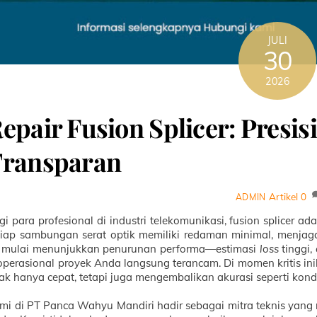
JULI
30
2026
epair Fusion Splicer: Presis
ransparan
Artikel
0
ADMIN
gi para profesional di industri telekomunikasi, fusion splicer a
tiap sambungan serat optik memiliki redaman minimal, menjaga k
i mulai menunjukkan penurunan performa—estimasi
loss
tinggi,
perasional proyek Anda langsung terancam. Di momen kritis i
dak hanya cepat, tetapi juga mengembalikan akurasi seperti kondi
mi di PT Panca Wahyu Mandiri hadir sebagai mitra teknis yan