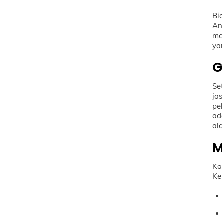
Bi
An
me
ya
G
Se
ja
pe
ad
al
M
Ka
Ke