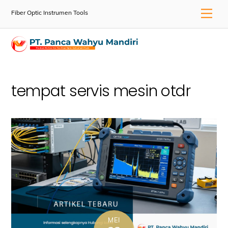
Skip
Men
Fiber Optic Instrumen Tools
to
content
tempat servis mesin otdr
MEI