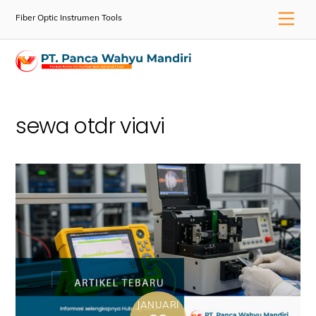
Skip
Men
Fiber Optic Instrumen Tools
to
content
sewa otdr viavi
JANUARI