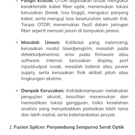
Fungsi Krusial:
OTDR digunakan untuk mengukur
karakteristik kabel fiber optik, menemukan lokasi
kerusakan (break, loss tinggi), mengukur panjang
kabel, serta menguji loss keseluruhan sebuah link.
Tanpa OTDR, menemukan fault dalam jaringan
fiber seperti mencari jarum di tumpukan jerami.
Masalah Umum:
Kalibrasi yang melenceng,
kerusakan modul laser/pengirim, masalah pada
detektor/penerima, error pada firmware atau
software internal, kerusakan display, port
input/output rusak, masalah baterai atau power
supply, serta kerusakan fisik akibat jatuh atau
lingkungan ekstrim.
Dampak Kerusakan:
Ketidakmampuan melakukan
pengujian akurat, kesulitan menemukan dan
memastikan lokasi gangguan, risiko kesalahan
analisis yang menyebabkan perbaikan lebih lama
dan lebih mahal, serta keterlambatan proyek.
Fusion Splicer: Penyambung Sempurna Serat Optik