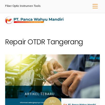
Skip
Men
Fiber Optic Instrumen Tools
to
content
Repair OTDR Tangerang
JULI