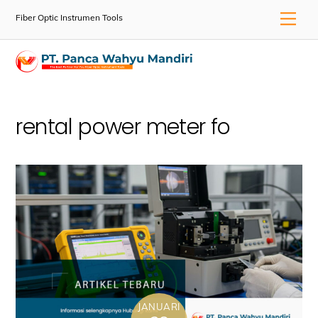
Skip
Men
Fiber Optic Instrumen Tools
to
content
rental power meter fo
JANUARI