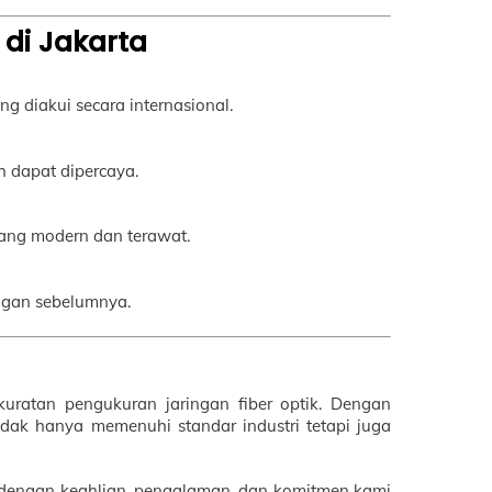
 di Jakarta
ng diakui secara internasional.
 dapat dipercaya.
yang modern dan terawat.
nggan sebelumnya.
uratan pengukuran jaringan fiber optik. Dengan
idak hanya memenuhi standar industri tetapi juga
 dengan keahlian, pengalaman, dan komitmen kami