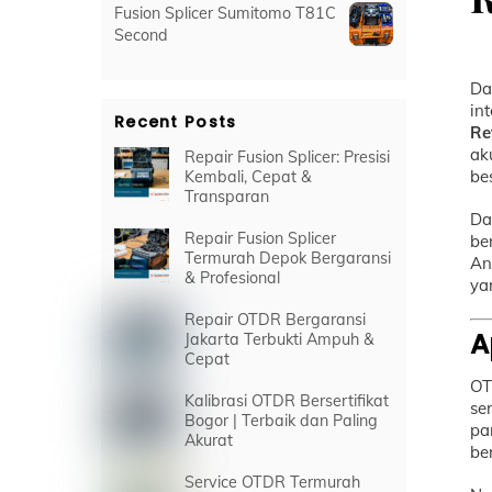
Fusion Splicer Sumitomo T81C
Second
Da
in
Recent Posts
Re
ak
Repair Fusion Splicer: Presisi
be
Kembali, Cepat &
Transparan
Da
Repair Fusion Splicer
be
Termurah Depok Bergaransi
An
& Profesional
ya
Repair OTDR Bergaransi
A
Jakarta Terbukti Ampuh &
Cepat
OT
Kalibrasi OTDR Bersertifikat
se
Bogor | Terbaik dan Paling
pa
Akurat
be
Service OTDR Termurah