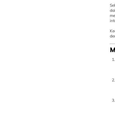
Se
da
me
in
Ke
de
M