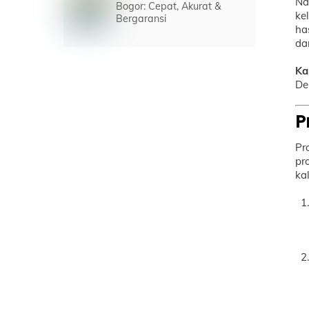
Na
Bogor: Cepat, Akurat &
ke
Bergaransi
ha
da
Ka
De
P
Pr
pr
ka