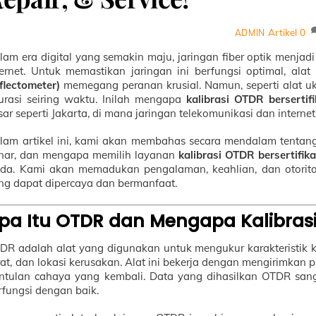
Artikel
0
ADMIN
lam era digital yang semakin maju, jaringan fiber optik menjad
ternet. Untuk memastikan jaringan ini berfungsi optimal, ala
flectometer)
memegang peranan krusial. Namun, seperti alat u
urasi seiring waktu. Inilah mengapa
kalibrasi OTDR bersertifi
sar seperti Jakarta, di mana jaringan telekomunikasi dan intern
lam artikel ini, kami akan membahas secara mendalam tentang 
nar, dan mengapa memilih layanan
kalibrasi OTDR bersertifika
da. Kami akan memadukan pengalaman, keahlian, dan otoritas
ng dapat dipercaya dan bermanfaat.
pa Itu OTDR dan Mengapa Kalibras
DR adalah alat yang digunakan untuk mengukur karakteristik kab
rat, dan lokasi kerusakan. Alat ini bekerja dengan mengirimkan 
ntulan cahaya yang kembali. Data yang dihasilkan OTDR sanga
rfungsi dengan baik.