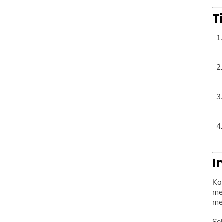
T
I
Ka
me
me
Se