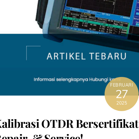
FEBRUARI
27
2025
alibrasi OTDR Bersertifikat 
epair, & Service!