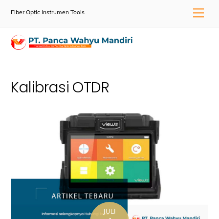
Skip
Men
Fiber Optic Instrumen Tools
to
content
Kalibrasi OTDR
JULI