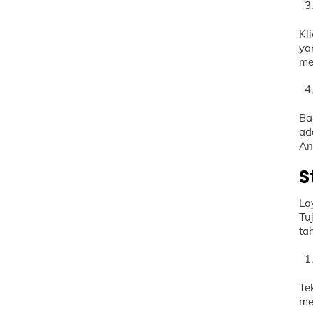
Kl
ya
me
Ba
ad
A
S
L
Tu
ta
Te
me