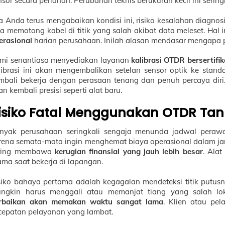
nsor secara perlahan. Perubahan teknis berukuran kecil ini sering
ka Anda terus mengabaikan kondisi ini, risiko kesalahan diagno
ja memotong kabel di titik yang salah akibat data meleset. Hal 
erasional
harian perusahaan. Inilah alasan mendasar mengapa pe
mi senantiasa menyediakan layanan
kalibrasi OTDR bersertifi
librasi ini akan mengembalikan setelan sensor optik ke stand
mbali bekerja dengan perasaan tenang dan penuh percaya diri
an kembali presisi seperti alat baru.
isiko Fatal Menggunakan OTDR Tanp
nyak perusahaan seringkali sengaja menunda jadwal perawat
rena semata-mata ingin menghemat biaya operasional dalam jang
ring membawa
kerugian finansial yang jauh lebih besar
. Ala
ama saat bekerja di lapangan.
siko bahaya pertama adalah kegagalan mendeteksi titik putusny
ngkin harus menggali atau memanjat tiang yang salah lo
rbaikan akan memakan waktu sangat lama
. Klien atau pe
cepatan pelayanan yang lambat.