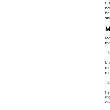
Ri
be
ba
sa
M
Me
me
Ka
me
me
Pe
me
ak