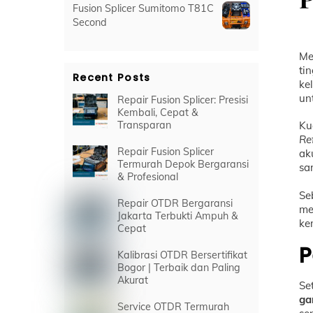
Fusion Splicer Sumitomo T81C
Second
Me
ti
Recent Posts
ke
un
Repair Fusion Splicer: Presisi
Kembali, Cepat &
Transparan
Ku
Re
Repair Fusion Splicer
ak
Termurah Depok Bergaransi
sa
& Profesional
Se
Repair OTDR Bergaransi
me
Jakarta Terbukti Ampuh &
ke
Cepat
P
Kalibrasi OTDR Bersertifikat
Bogor | Terbaik dan Paling
Akurat
Se
ga
Service OTDR Termurah