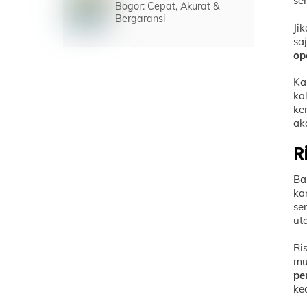
se
Bogor: Cepat, Akurat &
Bergaransi
Ji
sa
op
Ka
ka
ke
ak
R
Ba
ka
se
ut
Ri
mu
pe
ke