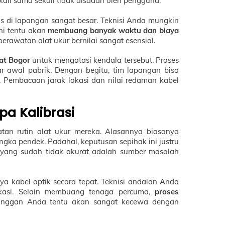
kali sama sekali tidak disadari oleh pengguna.
sis di lapangan sangat besar. Teknisi Anda mungkin
ini tentu akan
membuang banyak waktu dan biaya
rawatan alat ukur bernilai sangat esensial.
kat Bogor
untuk mengatasi kendala tersebut. Proses
ar awal pabrik. Dengan begitu, tim lapangan bisa
. Pembacaan jarak lokasi dan nilai redaman kabel
a Kalibrasi
an rutin alat ukur mereka. Alasannya biasanya
ka pendek. Padahal, keputusan sepihak ini justru
t yang sudah tidak akurat adalah sumber masalah
a kabel optik secara tepat. Teknisi andalan Anda
kasi. Selain membuang tenaga percuma,
proses
langgan Anda tentu akan sangat kecewa dengan