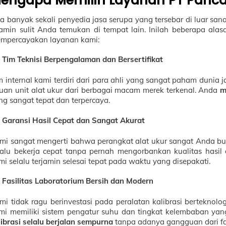
engapa Memilih Layanan PT Panca
a banyak sekali penyedia jasa serupa yang tersebar di luar san
jamin sulit Anda temukan di tempat lain. Inilah beberapa al
mpercayakan layanan kami:
Tim Teknisi Berpengalaman dan Bersertifikat
m internal kami terdiri dari para ahli yang sangat paham dunia 
buan unit alat ukur dari berbagai macam merek terkenal. Anda
m
ng sangat tepat dan terpercaya.
Garansi Hasil Cepat dan Sangat Akurat
mi sangat mengerti bahwa perangkat alat ukur sangat Anda butu
lalu bekerja cepat tanpa pernah mengorbankan kualitas hasil a
mi selalu terjamin selesai tepat pada waktu yang disepakati.
Fasilitas Laboratorium Bersih dan Modern
mi tidak ragu berinvestasi pada peralatan kalibrasi berteknolo
mi memiliki sistem pengatur suhu dan tingkat kelembaban yang 
librasi selalu berjalan sempurna
tanpa adanya gangguan dari fa