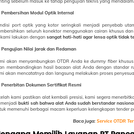
nting sebelum masuk ke tahap pengujian teknis yang mendalam
Pembersihan Modul Optik Internal
ndisi port optik yang kotor seringkali menjadi penyebab uta
mbersihkan seluruh konektor menggunakan cairan khusus dan a
i kami lakukan dengan
sangat hati-hati agar lensa optik tidak t
Pengujian Nilai Jarak dan Redaman
mi akan menyambungkan OTDR Anda ke
dummy fiber
khusus 
an membandingkan hasil bacaan alat Anda dengan standar ruju
mi akan mencatatnya dan langsung melakukan proses penyesuai
Penerbitan Dokumen Sertifikat Resmi
telah kami pastikan alat kembali presisi, kami segera menerbitk
i menjadi
bukti sah bahwa alat Anda sudah berstandar nasiona
tuk memenuhi berbagai macam keperluan kelengkapan tender p
Baca juga:
Service OTDR Te