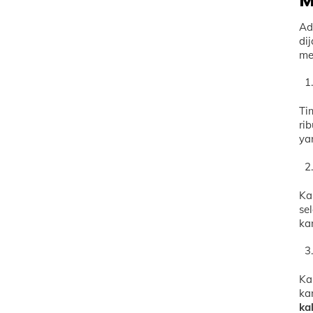
M
Ad
di
me
Ti
ri
ya
Ka
se
ka
Ka
ka
ka