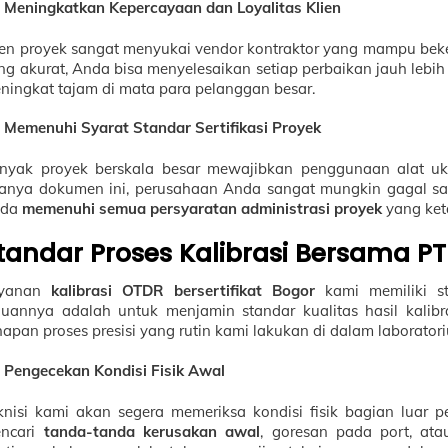
Meningkatkan Kepercayaan dan Loyalitas Klien
ien proyek sangat menyukai vendor kontraktor yang mampu beker
ng akurat, Anda bisa menyelesaikan setiap perbaikan jauh lebih
ningkat tajam di mata para pelanggan besar.
Memenuhi Syarat Standar Sertifikasi Proyek
nyak proyek berskala besar mewajibkan penggunaan alat ukur 
anya dokumen ini, perusahaan Anda sangat mungkin gagal saa
nda
memenuhi semua persyaratan administrasi proyek
yang keta
tandar Proses Kalibrasi Bersama P
ayanan
kalibrasi OTDR bersertifikat Bogor
kami memiliki st
juannya adalah untuk menjamin standar kualitas hasil kalibra
hapan proses presisi yang rutin kami lakukan di dalam laborator
Pengecekan Kondisi Fisik Awal
knisi kami akan segera memeriksa kondisi fisik bagian luar pe
ncari
tanda-tanda kerusakan awal
, goresan pada port, ata