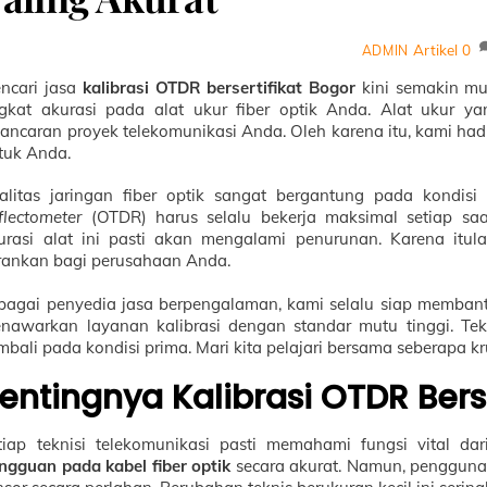
Artikel
0
ADMIN
ncari jasa
kalibrasi OTDR bersertifikat Bogor
kini semakin mu
ngkat akurasi pada alat ukur fiber optik Anda. Alat ukur y
lancaran proyek telekomunikasi Anda. Oleh karena itu, kami hadi
tuk Anda.
alitas jaringan fiber optik sangat bergantung pada kondisi
flectometer
(OTDR) harus selalu bekerja maksimal setiap saat
urasi alat ini pasti akan mengalami penurunan. Karena itul
rankan bagi perusahaan Anda.
bagai penyedia jasa berpengalaman, kami selalu siap memban
nawarkan layanan kalibrasi dengan standar mutu tinggi. Tek
mbali pada kondisi prima. Mari kita pelajari bersama seberapa kr
entingnya Kalibrasi OTDR Berse
tiap teknisi telekomunikasi pasti memahami fungsi vital d
ngguan pada kabel fiber optik
secara akurat. Namun, penggunaa