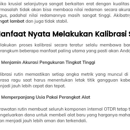
siko krusial selanjutnya sangat berkaitan erat dengan kuali
rmasalah tidak akan bisa membaca nilai redaman secara akur
gus, padahal nilai redamannya masih sangat tinggi. Akibat
ngat lambat
dan juga tidak stabil.
anfaat Nyata Melakukan Kalibrasi 
lakukan proses kalibrasi secara teratur selalu membawa ba
rangkum beberapa manfaat paling utama yang pasti akan Anda
Menjamin Akurasi Pengukuran Tingkat Tinggi
librasi rutin memastikan setiap angka metrik yang muncul di l
rasa ragu saat harus menentukan letak titik gangguan kabel
njadi jauh lebih cepat dan tepat.
Memperpanjang Usia Pakai Perangkat Alat
rawatan rutin membuat seluruh komponen internal OTDR tetap te
ngeluarkan dana untuk membeli alat baru yang harganya maha
an menjadi jauh lebih aman dan terkendali.