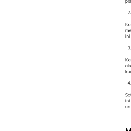
pe
Ko
me
in
Ka
ak
ka
Se
in
un