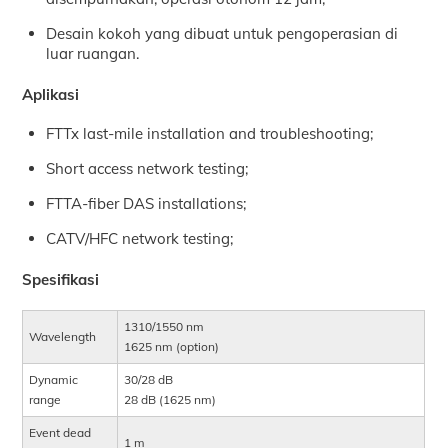
Desain kokoh yang dibuat untuk pengoperasian di
luar ruangan.
Aplikasi
FTTx last-mile installation and troubleshooting;
Short access network testing;
FTTA-fiber DAS installations;
CATV/HFC network testing;
Spesifikasi
1310/1550 nm
Wavelength
1625 nm (option)
Dynamic
30/28 dB
range
28 dB (1625 nm)
Event dead
1 m