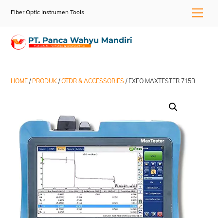
Skip
Men
Fiber Optic Instrumen Tools
to
content
HOME
/
PRODUK
/
OTDR & ACCESSORIES
/ EXFO MAXTESTER 715B