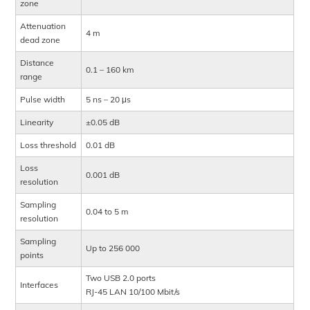
zone
Attenuation
4 m
dead zone
Distance
0.1 – 160 km
range
Pulse width
5 ns – 20 μs
Linearity
±0.05 dB
Loss threshold
0.01 dB
Loss
0.001 dB
resolution
Sampling
0.04 to 5 m
resolution
Sampling
Up to 256 000
points
Two USB 2.0 ports
Interfaces
RJ-45 LAN 10/100 Mbit/s