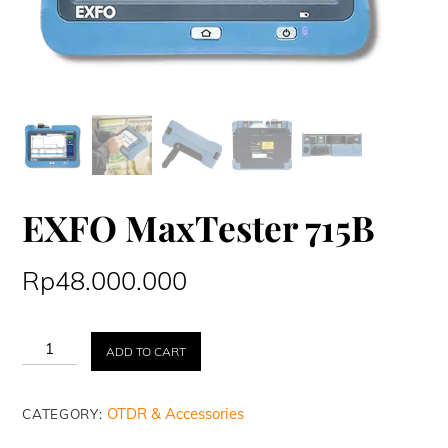
EXFO MaxTester 715B
Rp
48.000.000
EXFO
ADD TO CART
MaxTester
715B
quantity
OTDR & Accessories
CATEGORY: