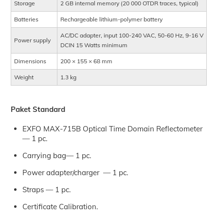
Storage
2 GB internal memory (20 000 OTDR traces, typical)
Batteries
Rechargeable lithium-polymer battery
AC/DC adapter, input 100-240 VAC, 50-60 Hz, 9-16 V
Power supply
DCIN 15 Watts minimum
Dimensions
200 × 155 × 68 mm
Weight
1.3 kg
Paket Standard
EXFO MAX-715B Optical Time Domain Reflectometer
— 1 pc.
Carrying bag— 1 pc.
Power adapter/charger — 1 pc.
Straps — 1 pc.
Certificate Calibration.